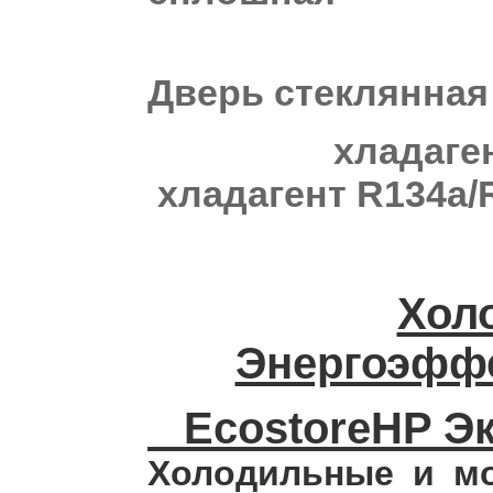
Две
Дверь стеклянная
хладагент R
хладагент R134a/
Хол
Энергоэффе
EcostoreHP Эк
Холодильные и мо