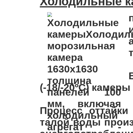
Холодильные ка
(-18/-20ºC) каме
Процесс оттайки
талой воды произ