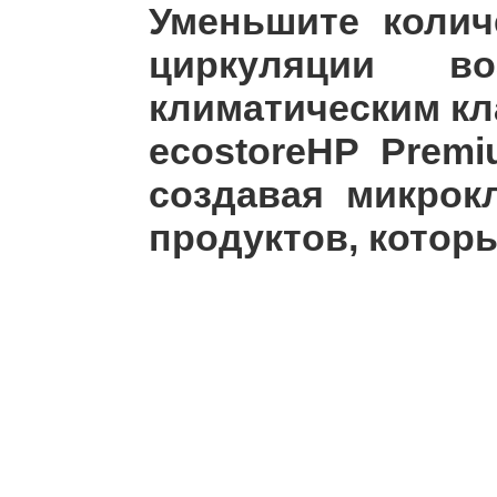
Уменьшите колич
циркуляции в
климатическим кл
ecostoreHP Prem
создавая микрок
продуктов, котор
Холод
Мороз
Объем 